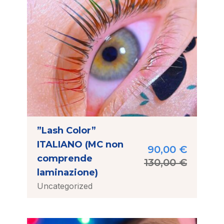
”Lash Color”
ITALIANO (MC non
90,00
€
comprende
130,00
€
laminazione)
Uncategorized