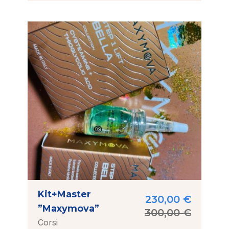
Kit+Master
230,00
€
”Maxymova”
300,00
€
Corsi